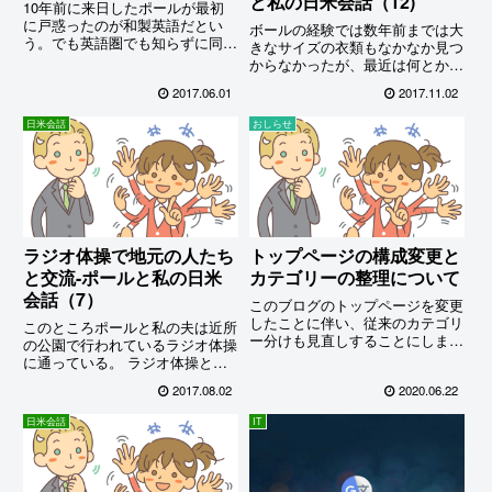
と私の日米会話（12)
10年前に来日したポールが最初
に戸惑ったのが和製英語だとい
ボールの経験では数年前までは大
う。でも英語圏でも知らずに同じ
きなサイズの衣類もなかなか見つ
ような造語をしていることがわか
からなかったが、最近は何とか入
って大笑い。調べてみるとあるあ
手できるようになったそうだ。で
2017.06.01
2017.11.02
る…
も靴と靴下は相変わらず難しいら
しい。特に量販店で売っているよ
日米会話
おしらせ
うな低価格となると、靴は
28.5cmくらいまで。靴下は27cm
止…
ラジオ体操で地元の人たち
トップページの構成変更と
と交流-ポールと私の日米
カテゴリーの整理について
会話（7）
このブログのトップページを変更
したことに伴い、従来のカテゴリ
このところポールと私の夫は近所
ー分けも見直しすることにしまし
の公園で行われているラジオ体操
た。今まで「日米会話」カテゴリ
に通っている。 ラジオ体操とい
ーに分類していたポールとの会話
えば、子供の頃、夏休みには欠か
2017.08.02
2020.06.22
は「日米会話」のタグ付けを行っ
さず通った人も多いはず。今も
た上で「生活」カテゴリーに仲間
NHKのラジオ第一で毎朝6時半か
日米会話
IT
入りします。
ら放送されていて、その開始時間
に合わせて近所の老若男女が集ま
っているらしい。えっ、私？ 朝
が弱いものでムニャムニャ、、、