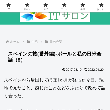
IT
サロン
旅行
アート
生活
おしらせ
ホーム
生活
日米会話
スペインの旅(番外編)-ポールと私の日米会
話（8）
2017.08.10
2022.01.20
スペインから帰国してほぼ1か月が経った今日、現
地で見たこと、感じたことなどをふたりで改めて語
り合った。