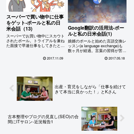
(笑)
スーパーで買い物中に仕事
をゲット-ポールと私の日
Google翻訳の活用法-ポー
米会話（13)
ルと私の日米会話(1)
スーパーでお買い物中にスカウト
されたポール。トライアルを兼ね
娘婿のポールと始めた言語交換レ
た面接で早速仕事をしてきたと言
ッスン(a language exchange)も
う。外国人らしいエピソードに感
数ヶ月が経過。言葉の習得が苦手
心するやらおかしいやら…
な者同士、言葉を学び合うという
2017.11.09
2017.05.18
よりは会話を楽しむことがメイン
になっているが、Google翻訳は
こんな場合にとっても役立つ。
出産・育児をしながら「仕事を続けて
きて本当に良かった！」とKさん
古本整理やブログの見直し(SEO)の合
間にITサロン-近況報告1