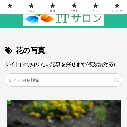
IT
サロン
旅行
アート
生活
おしらせ
花の写真
サイト内で知りたい記事を探せます(複数語対応)
IT