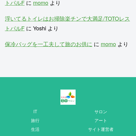
トパルF
に
momo
より
浮いてるトイレはお掃除楽チンで大満足/TOTOレス
トパルF
に
Yoshi
より
保冷バッグを一工夫して旅のお供に
に
momo
より
IT
サロン
旅行
アート
生活
サイト運営者