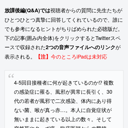
視聴者からの質問に先生たちが
放課後編(Q&A)では
ひとつひとつ真摯に回答してくれているので、誰に
でも参考になるヒントがちりばめられた必聴版だ。
下の記事(囲み内全体)をクリックするとTwitterスペ
ースで収録された
が
2つの音声ファイルへのリンク
表示される。
今のところiPadは未対応
【注】
4-5回目接種者に何が起きているのか⁉︎ 複数
の感染症に罹る、風邪が異常に長引く、30
代の若者が風邪で二次感染、体内にあり得
ない菌、喉が真っ赤…。本人に自覚症状が
無いままに起きている以上の数々。そして