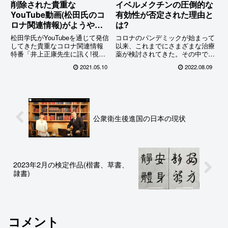
削除された貴重な
イベルメクチンの圧倒的な
YouTube動画(松田氏のコ
有効性が否定された理由と
ロナ関連情報)がようやく
は?
復活!
松田学氏がYouTubeを通じて発信
コロナのパンデミックが始まって
してきた貴重なコロナ関連情報
以来、これまでにさまざまな治療
特番「井上正康先生に訊く!視聴
薬が検討されてきた。その中でも
者からの『新型コロナ』疑問、質
手軽に使え、コストも安い、その
2021.05.10
2022.08.09
問に答えます!」が一方的に削除
結果経済力の高低に関わらず世界
されたのが公開直後の2月21日、
中の国々で人々を救えると期待さ
それから2か月以上が経過した5
れていたのが2つの既存薬、ヒド
月2日にようやくYou...
ロキシクロロキンとイベルメク
チ...
公衆衛生後進国の日本の現状
2023年2月の検定作品(楷書、草書、
隷書)
コメント