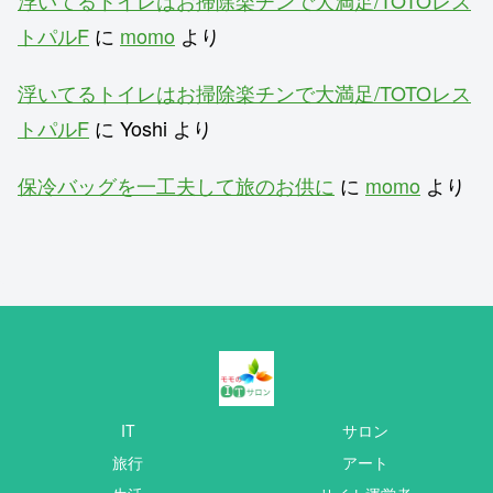
トパルF
に
momo
より
浮いてるトイレはお掃除楽チンで大満足/TOTOレス
トパルF
に
Yoshi
より
保冷バッグを一工夫して旅のお供に
に
momo
より
IT
サロン
旅行
アート