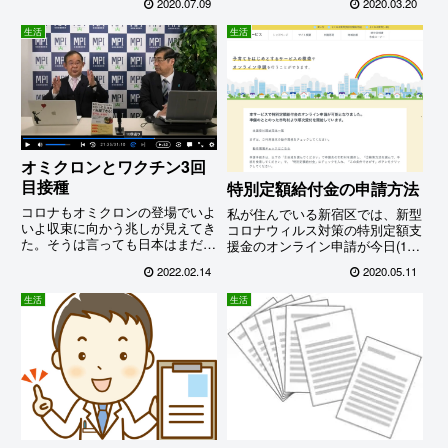
2020.07.09
2020.03.20
に参加してくれたり、貴重なお休
YouTube動画)
みの日に子供のお昼寝中に参加し
生活
生活
てくれたり、久々にみんな元気な
顔を見せてくれてありがとう！★
文末にとっておき情報あり「人体
に無害な紫外線を使った殺菌装置
が今秋にも登場！」
オミクロンとワクチン3回
目接種
特別定額給付金の申請方法
コロナもオミクロンの登場でいよ
私が住んでいる新宿区では、新型
いよ収束に向かう兆しが見えてき
コロナウィルス対策の特別定額支
た。そうは言っても日本はまだモ
援金のオンライン申請が今日(11
タモタしていて諸外国からは厳し
日)から始まった。ニュースでは
2022.02.14
2020.05.11
い鎖国状態をなんとかしろという
パスワードを忘れた人たちでごっ
声も上がっているらしい。オミク
た返している役所の様子とか、オ
生活
生活
ロン下での子供へのワクチン接種
ンライン申請自体も混雑してつな
はお勧めしない立場の私として
がりにくいとか伝えているが、私
は...
が今日昼前にやってみた感じでは
特に混雑している印象はなかっ
た.....