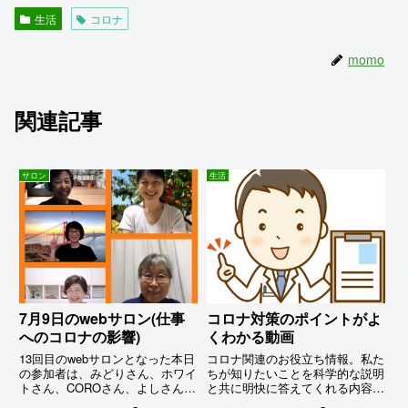
生活
コロナ
momo
関連記事
サロン
生活
7月9日のwebサロン(仕事
コロナ対策のポイントがよ
へのコロナの影響)
くわかる動画
13回目のwebサロンとなった本日
コロナ関連のお役立ち情報。私た
の参加者は、みどりさん、ホワイ
ちが知りたいことを科学的な説明
トさん、COROさん、よしさん、
と共に明快に答えてくれる内容に
そして私の5名。在宅業務の合間
なっているのでご紹介。(3/19の