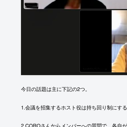
今日の話題は主に下記の2つ。
1.会議を招集するホスト役は持ち回り制にす
2.COROさんからメンバーへの質問で、各