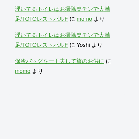
浮いてるトイレはお掃除楽チンで大満
足/TOTOレストパルF
に
momo
より
浮いてるトイレはお掃除楽チンで大満
足/TOTOレストパルF
に
Yoshi
より
保冷バッグを一工夫して旅のお供に
に
momo
より