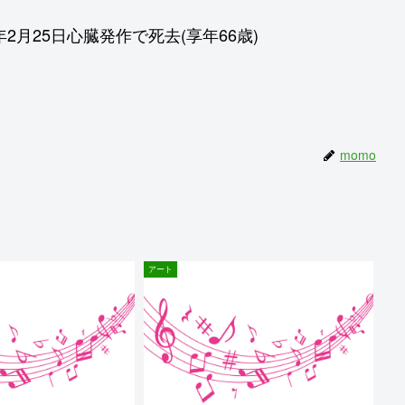
2月25日心臓発作で死去(享年66歳)
momo
アート