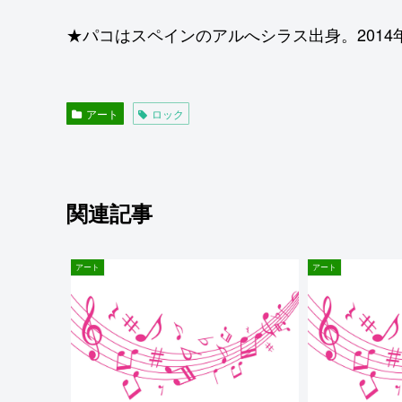
★パコはスペインのアルへシラス出身。2014年
アート
ロック
関連記事
アート
アート