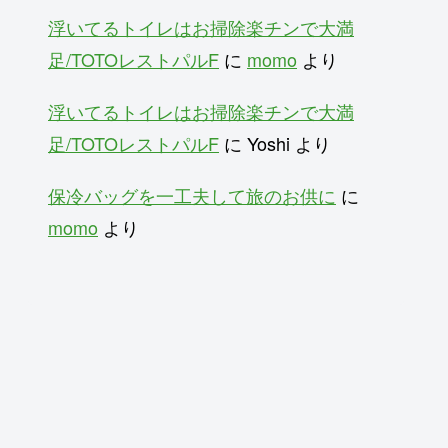
浮いてるトイレはお掃除楽チンで大満
足/TOTOレストパルF
に
momo
より
浮いてるトイレはお掃除楽チンで大満
足/TOTOレストパルF
に
Yoshi
より
保冷バッグを一工夫して旅のお供に
に
momo
より