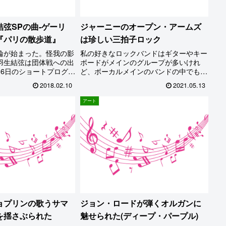
弦SPの曲-ゲーリ
ジャーニーのオープン・アームズ
『パリの散歩道』
は珍しい三拍子ロック
輪が始まった。怪我の影
私の好きなロックバンドはギターやキー
羽生結弦は団体戦への出
ボードがメインのグループが多いけれ
16日のショートプログラ
ど、ボーカルメインのバンドの中でも好
日のフリー出場に集中する
きな曲はたくさんある。中でもジャーニ
2018.02.10
2021.05.13
思い出すのが前回ソチ五
ーの1981年のアルバム「エスケープ」
た、羽生結弦の息を飲む
に収録されていたオープン・アームズは
アート
だ。私も彼の演技に魅了
そんな曲の代表格だ。ステ...
が、その時に流れた音楽
かった。この曲が…
ョプリンの歌うサマ
ジョン・ロードが弾くオルガンに
を揺さぶられた
魅せられた(ディープ・パープル)