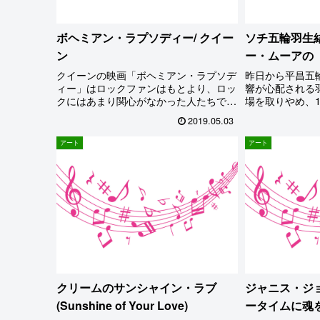
ボヘミアン・ラプソディー/ クイー
ソチ五輪羽生結
ン
ー・ムーアの
クイーンの映画「ボヘミアン・ラプソデ
昨日から平昌五
ィー」はロックファンはもとより、ロッ
響が心配される
クにはあまり関心がなかった人たちでさ
場を取りやめ、
え大変好評らしい。長年ロックファンの
ム(SP)、17
2019.05.03
私がこの映画を観ないでいることはあり
そうだ。そこで
得ない。というわけで、リフォームが完
輪のSPで見せ
アート
アート
了してちょっと余裕ができたのを機に、
素晴らしい演技
遅まきながら鑑賞することに…
されたひとりだ
もまた素晴らし
クリームのサンシャイン・ラブ
ジャニス・ジ
(Sunshine of Your Love)
ータイムに魂