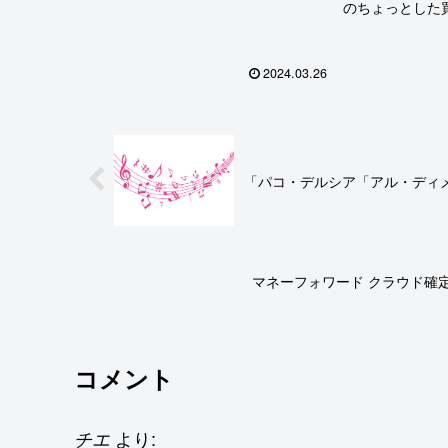
なってキャッシュレス全体の見直しをす
のちょっとした
ることにした。以下、読者...
ら財布やらポシ
のを入れるため
けていた。これ
2024.03.26
のだけれど、リュ
「パコ・デルシア「アル・ディ
マネーフォワード クラウド確
コメント
より:
チエ