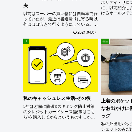
ホリデイ・サロ
夫
に、以前紹介し
けるオールステ
以前はスーパーの買い物には自転車で行
受け皿はお風呂
っていたが、最近は書道帰りに寄る時以
献してくれてい
外はほぼ歩きで行くようにしている。し
口にも未解決の
かも現役時代は忙しさを口実に週に1～2
2021.04.07
水口の蓋(排水ト
回だった買い物頻度が、ここ数年はなる
製なのでこの時
べく毎日、少なくとも週に5回とかなり
IT
生活
ておくと内外共
頻繁。おかげで常に新鮮...
状態になること
はしていないの
いすれば良いだ
ルヌルが気持ち
一度洗う程度で
きにくければ良いの
私のキャッシュレス生活-その後
上着のポケッ
5年ほど前に防磁&スキミング防止対策
なお出かけに
のクレジットカードケース(記事はこち
ッグ
ら)を購入してからというものすっかり
お財布とは無縁になった私。その後も少
私の外出用バッ
しずつ使い方を変えてはきたが、今年に
シェットのみだ