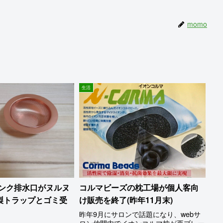
momo
生活
シンク排水口がヌルヌ
コルマビーズの枕工場が個人客向
製トラップとゴミ受
け販売を終了(昨年11月末)
昨年9月にサロンで話題になり、webサ
ロン仲間内でイオンコルマ枕が再ブレー