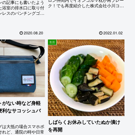
ンの記事にも書いたよう
ク！でも再度紹介した株式会社小川コル
た浴室の排水口に取り付
マの枕が一般向け販売を終了したとのこ
ンレスのパンチングゴミ
と。たまたまリンク切れをチェックして
掃除の省力化に大いに貢
いて見つけたものだが、とても素晴らし
る。一方キッチンの排水
い商品だと思っていた私...
問題があった。それは排
2020.08.20
2022.01.02
ラップ)がプラスチック
期になると2～3日も放っ
生活
にヌルヌルの気持ち悪い
だ。こびりつくほど放置
で、ブラシを使って水洗
けなのだが、何せあのヌ
悪い。できれば1週間に
問題ないくらい汚れが付
になあと思って.....
トがない時など身軽
便利なサコッシュバ
しばらくお休みしていたぬか漬け
グは大抵の場合スマホポ
を再開
けれど、通院の時や日常