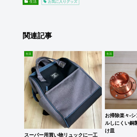
生活
お気に入りグッズ
関連記事
生活
生活
お掃除楽々-
ルしにくい銅
け皿
スーパー用買い物リュックに一工