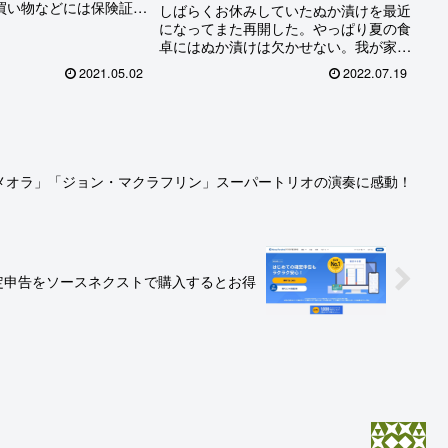
買い物などには保険証や
しばらくお休みしていたぬか漬けを最近
ェットには収まらないも
になってまた再開した。やっぱり夏の食
リュックを背負って出か
卓にはぬか漬けは欠かせない。我が家の
で基本的には不満はない
定番はキュウリ、ナス、カブ、キャベ
2021.05.02
2022.07.19
ックを持...
ツ、ニンジン、大根、ミョウガ、といっ
たところだけれど、時にはセロリとか、
スイカなども漬けたりする。...
メオラ」「ジョン・マクラフリン」スーパートリオの演奏に感動！
定申告をソースネクストで購入するとお得