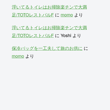
浮いてるトイレはお掃除楽チンで大満
足/TOTOレストパルF
に
momo
より
浮いてるトイレはお掃除楽チンで大満
足/TOTOレストパルF
に
Yoshi
より
保冷バッグを一工夫して旅のお供に
に
momo
より