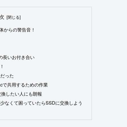
次
体からの警告音！
sとの長いお付き合い
た！
しだった
macで共用するための作業
交換したい人にも朗報
少なくて困っていたらSSDに交換しよう