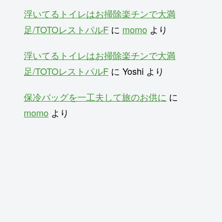
浮いてるトイレはお掃除楽チンで大満
足/TOTOレストパルF
に
momo
より
浮いてるトイレはお掃除楽チンで大満
足/TOTOレストパルF
に
Yoshi
より
保冷バッグを一工夫して旅のお供に
に
momo
より