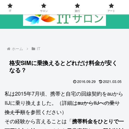
IT
サロン
旅行
アート
ホーム
IT
格安SIMに乗換えるとどれだけ料金が安く
なる？
2016.09.29
2021.03.05
私は2015年7月頃、携帯と自宅の回線契約をauから
IIJに乗り換えました。（詳細は
auからIIJへの乗り
換え手順
を参照ください）
その経験から言えることは「
携帯料金をひとりで一