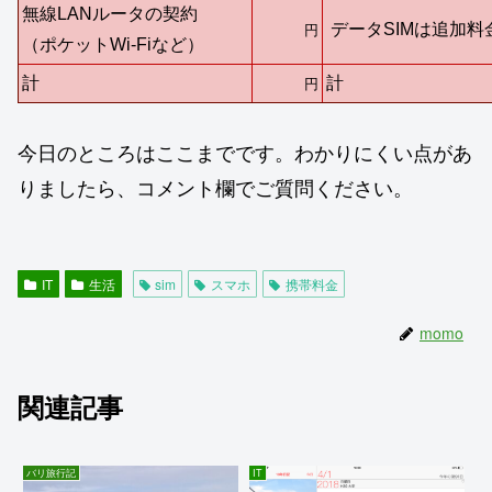
無線LANルータの契約
データSIMは追加料
円
（ポケットWi-Fiなど）
計
計
円
今日のところはここまでです。わかりにくい点があ
りましたら、コメント欄でご質問ください。
IT
生活
sim
スマホ
携帯料金
momo
関連記事
バリ旅行記
IT