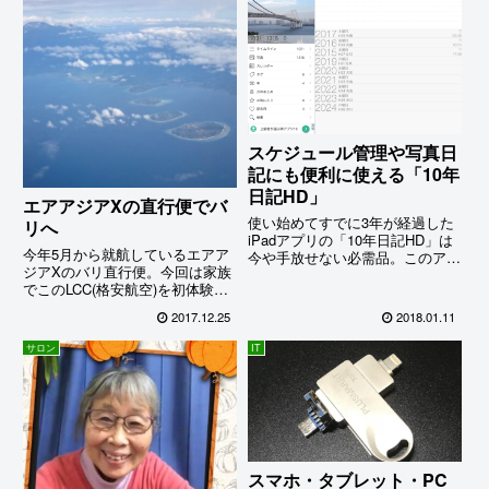
スケジュール管理や写真日
記にも便利に使える「10年
日記HD」
エアアジアXの直行便でバ
使い始めてすでに3年が経過した
リへ
iPadアプリの「10年日記HD」は
今年5月から就航しているエアア
今や手放せない必需品。このアプ
ジアXのバリ直行便。今回は家族
リの紙の日記帳や手帳との決定的
でこのLCC(格安航空)を初体験し
な違いは、記憶が曖昧なできごと
てみることにした。因みにこの他
を検索機能を使って一発で見つけ
2017.12.25
2018.01.11
のバリ直行便としてはガルーダ航
ることができることと、その日の
空のみ。前回や前々回は航空券の
写真を貼っておける…
サロン
IT
安さを優先して韓国やマレーシア
を経由していたが、LCCの直行便
で行けるとなれば….
スマホ・タブレット・PC