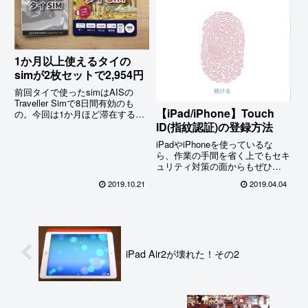
1か月以上使えるタイの
simが2枚セットで2,954円
前回タイで使ったsimはAISの
Traveller Simで8日間有効のも
【iPad/iPhone】Touch
の。今回は1か月ほど滞在するの
で30〜45日使えるsimを探してみ
ID(指紋認証)の登録方法
た。で、見つけたのはAISベリー
iPadやiPhoneを使っているな
モバイルのタイsim。4GB+100B
ら、作業の手間を省く上でもセキ
の通話付で45日間有効。2枚セッ
ュリティ対策の面からもぜひ
トで買えば1枚あたり1500円弱。
Touch IDの利用をお勧めしたい。
これはお得…
2019.10.21
2019.04.04
スイッチonのロック解除をはじ
め、webサイトへのユーザーログ
インする際に、入力したパスワー
ドが弾かれ「あれー！このパスワ
ードじゃなかったっけー？」なん
て叫んでいるようなら、この楽速
iPad Air2が壊れた！その2
方法をぜひ試してほしい。きっと
感動すること間違いなし！