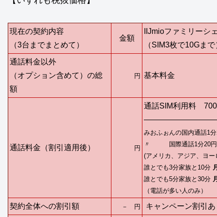
現在の契約内容
IIJmioファミリー
金額
（3台までまとめて）
（SIM3枚で10Gまで
通話料金以外
（オプション含めて）の総
基本料金
円
額
通話SIM利用料 70
—————————
みおふぉんの国内通話1分
〃 国際通話1分20円
円
通話料金（割引適用後）
(アメリカ、アジア、ヨー
誰とでも3分家族と10分
誰とでも5分家族と30分
（電話が多い人のみ）
－
円
契約全体への割引額
キャンペーン割引あ