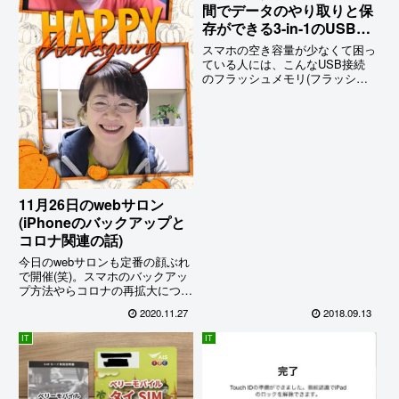
間でデータのやり取りと保
存ができる3-in-1のUSBフ
ラッシュメモリ
スマホの空き容量が少なくて困っ
ている人には、こんなUSB接続
のフラッシュメモリ(フラッシュ
ドライブ)がお役に立つかも。3-
in-1方式なので、
iPhoneも
AndroidスマホもWindowsPCも
Macにも使えるし、
旅先のwifiが
遅い時にはデータの移動に便利に
使えそう。
11月26日のwebサロン
(iPhoneのバックアップと
コロナ関連の話)
今日のwebサロンも定番の顔ぶれ
で開催(笑)。スマホのバックアッ
プ方法やらコロナの再拡大につい
て、また日本のメディアが一切触
2020.11.27
2018.09.13
れないアメリカの大統領選の真実
などについて語り合った。
IT
IT