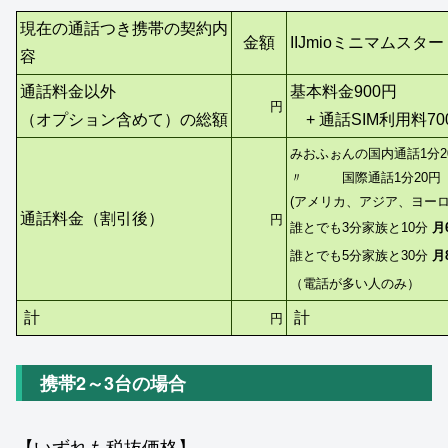
現在の通話つき携帯の契約内
金額
IIJmioミニマムスタ
容
通話料金以外
基本料金900円
円
（オプション含めて）の総額
+ 通話SIM利用料
7
みおふぉんの国内通話1分2
〃 国際通話1分20円
(アメリカ、アジア、ヨー
通話料金（割引後）
円
誰とでも3分家族と10分
月
誰とでも5分家族と30分
月
（電話が多い人のみ）
円
計
計
携帯2～3台の場合
【いずれも税抜価格】