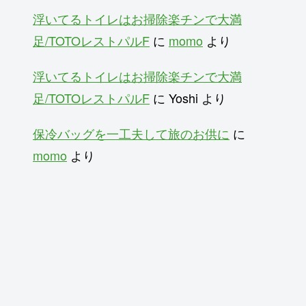
浮いてるトイレはお掃除楽チンで大満
足/TOTOレストパルF
に
momo
より
浮いてるトイレはお掃除楽チンで大満
足/TOTOレストパルF
に
Yoshi
より
保冷バッグを一工夫して旅のお供に
に
momo
より