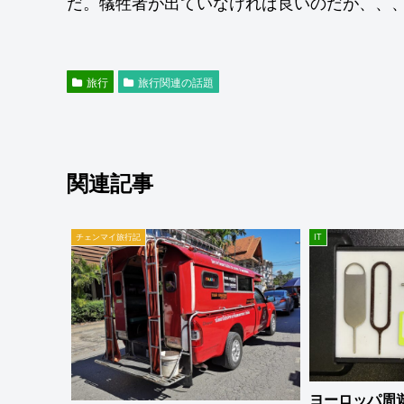
だ。犠牲者が出ていなければ良いのだが、、
旅行
旅行関連の話題
関連記事
チェンマイ旅行記
IT
ヨーロッパ周遊