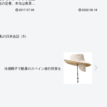
るウォーターマークホテルに2泊、後半
光の定番。本当は夜景が
は長崎市内のグランドベース長崎中華街
うことだが、私たちはま
というマンションタイプ...
2017.07.09
2022.09.18
真昼間に出かけたので思
った。
私の日米会話（5）
冷感帽子で酷暑のスペイン旅行対策を