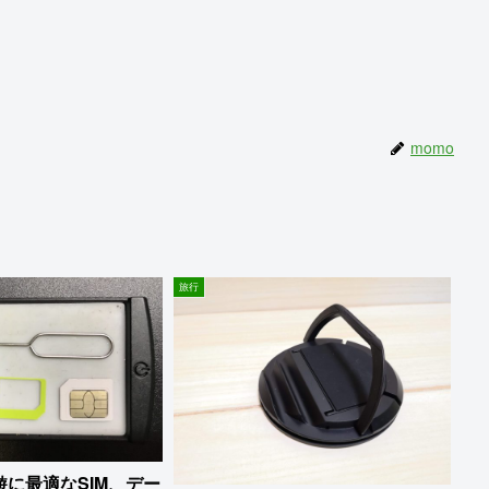
、
momo
旅行
に最適なSIM、デー