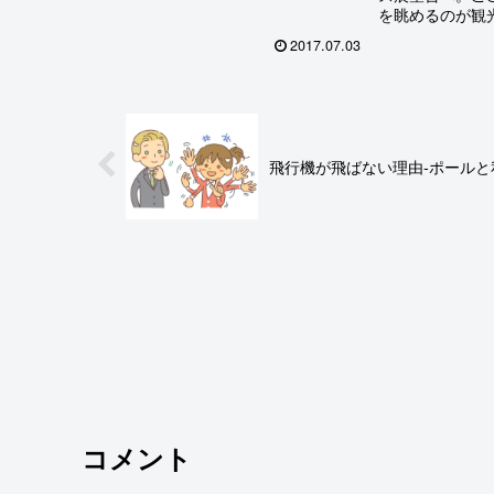
ス、レンブラント、ラファエロ、ゴヤな
を眺めるのが観
ど、著名な作家の常設展を鑑賞。いずれ
素晴らしいとい
も大作、しかも各画家の作品の多さ、美
2017.07.03
だ日差しが強い
術館の広大なスケールには驚くばかり。
ったとおり暑か
この後列車でセビーリャへ。
飛行機が飛ばない理由-ポールと
コメント