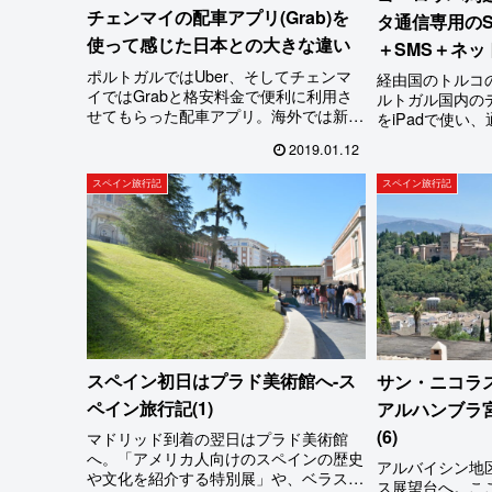
チェンマイの配車アプリ(Grab)を
タ通信専用のSI
使って感じた日本との大きな違い
＋SMS＋ネットのa
ポルトガルではUber、そしてチェンマ
経由国のトルコ
イではGrabと格安料金で便利に利用さ
ルトガル国内のデ
せてもらった配車アプリ。海外では新し
をiPadで使い、
いワークスタイルを生み出したり、利用
airBalticca
2019.01.12
者へのサービス向上に役立っているこの
(XperiaJ1C
システムだが、日本では白タク規制の
現時点では最強
スペイン旅行記
スペイン旅行記
元、新しい業態を生み出せずにいる。こ
となった。(フー
れでは料金は安くならないし、新しい顧
いたairBalticca
客層を開拓できないのは当然かと…
スペイン初日はプラド美術館へ-ス
サン・ニコラ
ペイン旅行記(1)
アルハンブラ
(6)
マドリッド到着の翌日はプラド美術館
へ。「アメリカ人向けのスペインの歴史
アルバイシン地
や文化を紹介する特別展」や、ベラスケ
ス展望台へ。こ