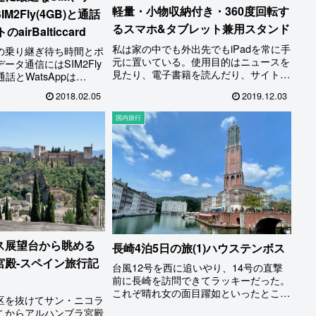
軽量・小物収納付き・360度回転す
M2Fly(4GB)と通話
るスマホ&タブレット兼用スタンド
irBalticcard
私は家の中でも外出先でもiPadを常に手
の乗り継ぎ待ち時間とポ
元に置いている。使用目的はニュースを
ータ通信にはSIM2Fly
見たり、電子書籍を読んだり、サイトで
通話とWatsAppは
情報収集したり、ブログを書いたり、ス
rdをsimフリーのスマホ
2018.02.05
2019.12.03
マホで撮影した写真を編集したり…うー
ompact)で使う、というのが
ん挙げていくとキリがないほど…
の組み合わせという結論
国内旅行
、疲れた) 因みに本日届
rdで…
ス展望台から眺める
長崎4泊5日の旅(1)ハウステンボス
宮殿-スペイン旅行記
台風12号を西に追いやり、14号の直撃
前に長崎を訪問できてラッキーだった。
これぞ晴れ女の面目躍如といったところ
区を抜けてサン・ニコラ
か。今回の旅はハウステンボスに隣接す
こからアルハンブラ宮殿