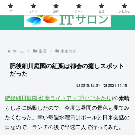
IT
サロン
旅行
アート
生活
おしらせ
ホーム
生活
東京散歩
肥後細川庭園の紅葉は都会の癒しスポット
だった
2018.12.01
2021.11.18
肥後細川庭園-紅葉ライトアップ(ひごあかり)
の素晴
らしさに感動したので、今度は昼間の景色も見てみ
たくなった。幸い毎週水曜日はポールと日米会話の
日なので、ランチの後で早速二人で行ってみた。