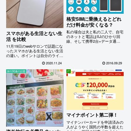
格安SIMに乗換えるとどれ
だけ料金が安くなる？
私の場合は夫と私の二人で、自宅
スマホがある生活とない生
のネットと電話はIIJのひかり回
活 を比較
線、そして携帯2台+データ通信
用で合計3枚のsim（3枚合計で
11月19日のwebサロンで話題にな
10Gまで使用可能）を使っていま
ったスマホがある生活とない生活
すが、これ全ての支払い総額は
の違い。ポイントは自分のライフ
9,200～9,400円(通話込)くらいで
スタイルに合った便利機能を上手
2020.11.24
2016.09.29
す。またこの金額には回線工事費
に取り入れれば良いということに
負担金が毎月800円含まれている
尽きるのだけれど、そもそも使え
旅行関連の話題
IT
ため、これが終われば−800円
る機能を知らなければそれを取り
で、毎月8600円以下…
入れることすら思いつかないとい
うのが実態だ。
マイナポイント第二弾！
マイナンバーカードを申請済みの
人がようやく国民の半数を超えた