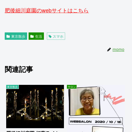
肥後細川庭園のwebサイトはこちら
東京散歩
生活
スマホ
momo
関連記事
東京散歩
サロン