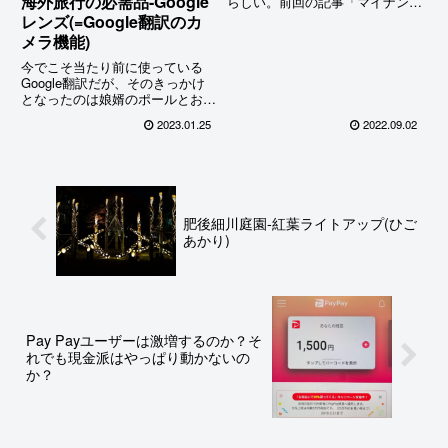
海外旅行の必需品-Google
らしい。前回の記事「マイナンバ
ーカードを取得して5000円分の
レンズ(=Google翻訳のカ
マイナポイントもゲットしよう」
メラ機能)
を書いた頃の交付率は対象者の
16％に過ぎなかったのがようや
今でこそ当たり前に使っている
くここまで来たかという思いは
Google翻訳だが、そのきっかけ
あ...
となったのは娘婿のポールとおし
ゃべりしている時にたまたま使っ
2023.01.25
2022.09.02
てみたところ以前よりかなり能力
アップしているのを発見したから
だった。(★Google翻訳の活用法-
ポールと私の日米会話...
肥後細川庭園-紅葉ライトアップ(ひご
あかり)
Pay Payユーザーは激増するのか？そ
れでも現金派はやっぱり動かないの
か？