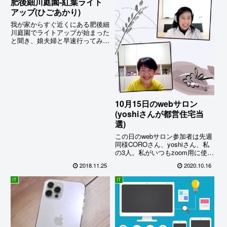
肥後細川庭園-紅葉ライト
アップ(ひごあかり)
我が家からすぐ近くにある肥後細
川庭園でライトアップが始まった
と聞き、娘夫婦と早速行ってみる
ことにした。行ってみてビック
リ！何年か前に行った時より敷地
がグーンと広くなり、園内がすっ
かり整備されていて、立派な庭園
に変貌…
10月15日のwebサロン
(yoshiさんが都営住宅当
選)
この日のwebサロン参加者は先週
同様COROさん、yoshiさん、私
の3人。私がいつもzoom用に使っ
ているスマホカメラがこの日はな
2018.11.25
2020.10.16
なぜかうまくつながらなくて、し
ばらくジタバタした挙句、結局諦
IT
IT
めてpcカメラに切り替えること
に。pcのwebカメラは画像が粗い
のでできれば使いたくないんだけ
れど...