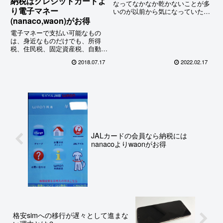
納税はクレジットカードよ
なってなかなか乾かないことが多
り電子マネー
いのが以前から気になっていた。
フード付きの洗濯物専用のハンガ
(nanaco,waon)がお得
ーがあることは知っていたけれ
電子マネーで支払い可能なもの
ど、もっとシンプルなものがある
は、身近なものだけでも、所得
はずだと思う故、なかなか買う気
税、住民税、固定資産税、自動車
になれずにいた。私が欲しいのは
税、国民年金、国民健康保険料…
既...
2018.07.17
2022.02.17
まだまだ他にもたくさんあるの
で、自分の払っている税金が対象
になるかを要チェック！(国税は
ほぼ全てが対象)
JALカードの会員なら納税には
nanacoよりwaonがお得
格安simへの移行が遅々として進まな