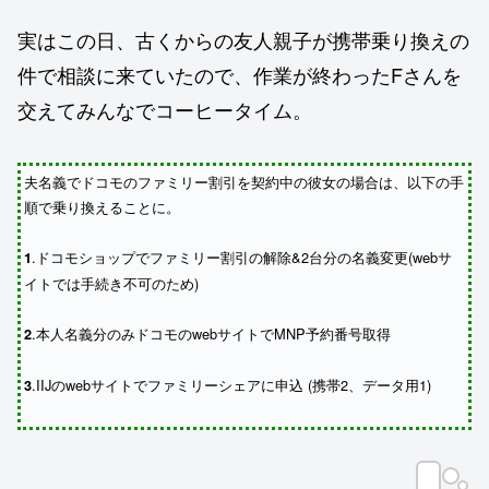
実はこの日、古くからの友人親子が携帯乗り換えの
件で相談に来ていたので、作業が終わったFさんを
交えてみんなでコーヒータイム。
夫名義でドコモのファミリー割引を契約中の彼女の場合は、以下の手
順で乗り換えることに。
.ドコモショップでファミリー割引の解除&2台分の名義変更(webサ
1
イトでは手続き不可のため)
.本人名義分のみドコモのwebサイトでMNP予約番号取得
2
.IIJのwebサイトでファミリーシェアに申込 (携帯2、データ用1)
3