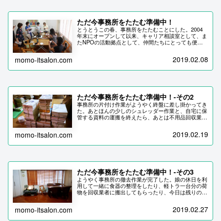
ただ今事務所をたたむ準備中！
とうとうこの春、事務所をたたむことにした。2004
年末にオープンして以来、キャリア相談室として、ま
たNPOの活動拠点として、仲間たちにとっても便利
で居心地の良い場所だったけれど、私が引退した後は
ほとんど使わないままここまで…
2019.02.08
momo-itsalon.com
ただ今事務所をたたむ準備中！-その2
事務所の片付け作業がようやく終盤に差し掛かってき
た。あとほんの少しのシュレッダー作業と、自宅に保
管する資料の運搬を終えたら、あとは不用品回収業者
による搬出と、残りを粗大ゴミを置き場に運べば完
了！…と思いきや、キャーまだあったー！
2019.02.19
momo-itsalon.com
ただ今事務所をたたむ準備中！-その3
ようやく事務所の撤去作業が完了した。娘の休日を利
用して一緒に食器の整理をしたり、軽トラ一台分の荷
物を回収業者に搬出してもらったり、今日は残りの机
とパソコンラックを粗大ゴミ置き場へ運び出し、これ
でとうとう綺麗さっぱり片付いた。今残っているのは
2019.02.27
momo-itsalon.com
娘たちが使う数点の家具と食器程度かな？…