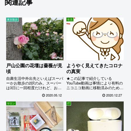
関連記事
東京散歩
生活
戸山公園の花壇は薔薇が見
ようやく見えてきたコロナ
頃
の真実
自粛生活中外出先といえばスーパ
★この記事で紹介している
ーかお散歩の2択のみ。スーパー
YouTube動画は事情により有料の
は3日に一回程度だけれど、お散
ニコニコ動画に移動済みのためこ
歩は健康維持のために出来るだけ
こでは視聴できなくなりました。
2020.05.12
2020.12.27
毎日出かけるようにしている。特
申し訳ありません。m(__)mコロ
に戸山公園の花壇では今薔薇が見
ナに関しては日本ではほとんど集
サロン
IT
頃なのでこの時期は絶対に外せな
団免疫状態だと言うのに、相変わ
い。ボランティアのみなさんが丹
らず騒ぎ立てているマスコミ...
精込めて育てた美しい薔薇が次々
に大輪を咲かせていて、眺めてい
るだけでハッピーホルモンが満ち
溢れてくる.....