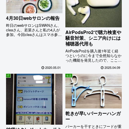
4月30日webサロンの報告
昨日のwebサロンはSWANさん、
cleaさん、若菜さんと私の4人が
AirPodsPro2で聴力検査や
参加。今回cleaさんはスマホ参加
騒音対策、シニア向けには
にしたため無事みんなとご対面
補聴器代用も
～! しかも、今回は彼女がオフ
ィス用に新しく借りたお部屋から
AirPodsPro2を購入後1年近く経
の実況中継でーす。で、今回の話
つというのに今まで全然知らなか
題を大雑把&アトランダムに並べ
った機能を発見したので、ここで
てみると......
ぜひ紹介してみたいと思う。ワイ
2020.05.01
2025.04.09
ヤレスのイヤホンといえば音楽好
きな若者が使っているイメージを
IT
生活
持つ人が多いように思うが、今の
私はシニア層こそぜひ...
乾きが早いパーカーハンガ
ー
パーカーを干すときにフードが重