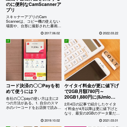
今までの不満を一気に消し去って
のに便利なCamScannerア
くれた。マスクに対応してなかっ
プリ
たこれま...
スキャナーアプリのCam
Scannerは、コピー機の使えない
場面や、台形に撮影された書画作
品などを真っ直ぐ形良く修正保存
2017.06.02
2022.03.22
できてとっても便利。…
IT
IT
コード決済の〇〇Payを初
ケイタイ料金が更に値下げ
めて使うには？
で2GB月額780円～
20GB1,880円に(IIJmioの
各社の◯◯payの使い方は主に2
シンプルで無駄の出ない新
つの方法がある。1. 自分のスマ
2月4日の記事で紹介したケイタ
ホのバーコードをお店側で読み取
料金体系)
イ料金が4月以降は更に値下げと
ってもらう。2. 自分のスマでお
なり、最安の2GBのデータ量だと
店のQRコードをスキャンして支
月額780円(税込858円)になるそう
2019.10.02
2021.03.01
払う。以下、それぞれの支払い方
だ。我が家の場合は前回のプラン
法についてもう少し詳しく説明し
変更と合わせるとなんと合計約