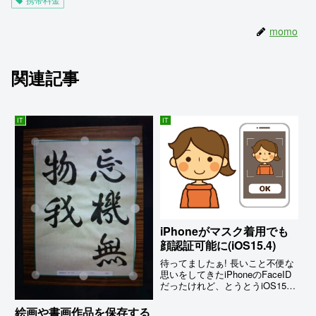
momo
関連記事
IT
IT
iPhoneがマスク着用でも
顔認証可能に(iOS15.4)
待ってましたぁ! 長いこと不便な
思いをしてきたiPhoneのFaceID
だったけれど、とうとうiOS15.4
が配信された3/15からはマスクを
していても認識できるようになり
絵画や書画作品を保存する