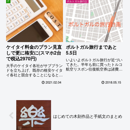
IT
ポルトガル旅行記
ておくと…
2,800円もの値下げになる(元々安
いのに...)。...
ケイタイ料金のプラン見直
ポルトガル旅行まであと
しで更に格安に(スマホ2台
5.5日
で税込2970円)
いよいよポルトガル旅行が近づい
てきた。半年も前に買ったトルコ
大手のケイタイ各社がサブブラン
航空リスボン往復航空券は諸費用
ドを立ち上げ、既存の格安ケイタ
税込@78,110円。乗り継ぎ時間も
イ各社と競合することになると話
3時間と長いのが難点とはいえ、
題になっている。我が家の場合は
2021.02.04
2018.05.15
この安さはかなり魅力的だったの
【シニア夫婦の通信料金】スマホ
だ。その後出発時間が一時間早ま
2台、iPad、ひかり回線、電話、
り、なんと待ち時間は4時間にな
すべて合わせて9,000円でも紹介
ってしまったのだが…
したように古くからの格...
はじめての木刻作品と手紙文のまとめ