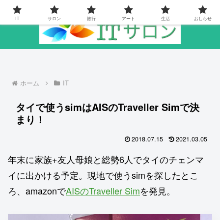
IT
サロン
旅行
アート
生活
おしらせ
ホーム
IT
タイで使うsimはAISのTraveller Simで決
まり！
2018.07.15
2021.03.05
年末に家族+友人母娘と総勢6人でタイのチェンマ
イに出かける予定。現地で使うsimを探したとこ
ろ、amazonで
AISのTraveller Sim
を発見。