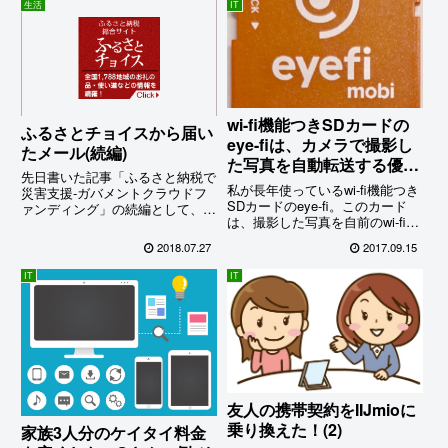
生活
IT
wi-fi機能つきSDカードの
ふるさとチョイスから届い
eye-fiは、カメラで撮影し
たメール(続編)
た写真を自動転送する優れ
先日書いた記事「ふるさと納税で
ものだったけれど…..
私が長年使っているwi-fi機能つき
災害支援-ガバメントクラウドフ
SDカードのeye-fi。このカード
ァンディング」の続編として、ふ
は、撮影した写真を自前のwi-fi機
るさとチョイスから届いたメール
能で次々に転送してくれる優れも
のご紹介。この活動を盛り上げる
2018.07.27
2017.09.15
の。特にPCを持参しない旅先で
ために、微力ながら私もできる限
はこれがなければ何もできないの
り協力していきたい。
IT
IT
で、私には絶対に必要なツールな
のだ。それなのに…
友人の携帯契約をIIJmioに
乗り換えた！(2)
家族3人分のケイタイ料金