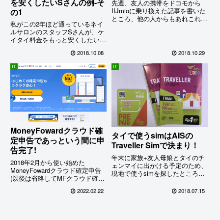
を安くしたいSさんの例-そ
先週、友人の携帯をドコモから
IIJmioに乗り換えた記事を書いた
の1
ところ、他の人からもあれこれ質
私がこの2年ほど通っているネイ
問があったので、移行後の様子も
ルサロンのスタッフSさんが、ケ
書いておくことに…
イタイ料金をもっと安くしたいと
言うので、説明用の記事を書いて
2018.10.08
2018.10.29
みた。「通信料金ダイエットの
鬼」(私)としてはこの話題には黙
IT
IT
っていられない！
MoneyFowardクラウド確
タイで使うsimはAISの
定申告であっという間に申
Traveller Simで決まり！
告完了!
年末に家族+友人母娘とタイのチ
2018年2月から使い始めた
ェンマイに出かける予定のため、
MoneyFowardクラウド確定申告
現地で使うsimを探したところ、
(以後は省略してMFクラウド確定
amazonでAISのTraveller Simを
申告)は、早いもので今回で５回
発見。8日間3GB+100分通話付き
2022.02.22
2018.07.15
目の利用となる。以前はe-Taxで
で2枚セットが1,100円。なんと現
追加入力する必要があった分離課
地の正規料金より安いなんて。こ
税の申告や株式の売却益と損益通
れは買っておかなくちゃ、という
算の申告などが、M...