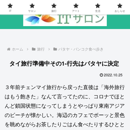
IT
サロン
旅行
アート
生活
おしらせ
ホーム
旅行
パタヤ・バンコク食べ歩き
タイ旅行準備中その1-行先はパタヤに決定
2022.10.25
３年前チェンマイ旅行から戻った直後は「海外旅行
はもう飽きた」なんて言ってたのに、コロナでほと
んど鎖国状態になってしまうとやっぱり東南アジア
のビーチが懐かしい。海辺のカフェでボーッと景色
を眺めながらお茶したりごはん食べたりするひとと