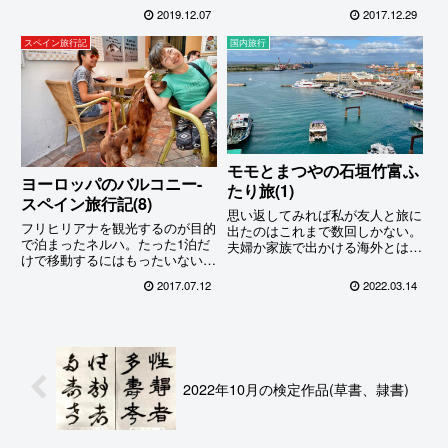
10歳を過ぎたパキラ君は日頃か
も物売りがうるさいが、こちらは
2019.12.07
2017.12.29
ら厳しく育てているせいか二週間
観光客が少ないせいかあまり見か
程度なら平気で留守番してくれる
けないし、それほどしつこくもな
スペイン旅行記
国内旅行
けれど、1か月の長丁場となると
いのでのんびりするには好都合
いくら冬場といえどもちょっと厳
だ。ただし食事に出るにはちょっ
しそう。ということで留守中の自
と不便なので近道を探してみた…
動水やり装置を作ってみた。
モモとまつやの石垣竹富ふ
ヨーロッパのバルコニー-
たり旅(1)
スペイン旅行記(8)
思い返してみれば私が友人と旅に
フリヒリアナを観光するのが目的
出たのはこれまで数回しかない。
で泊まったネルハ。たった1泊だ
夫婦か家族で出かける海外とは違
けで移動するにはもったいない居
って国内は大抵一人旅だったの
心地の良い街だったが、残念なが
で、体験を共有したり共感しあっ
2017.07.12
2022.03.14
らもうマドリッドに戻らなければ
たりということがほとんどなくて
ならない。バスに乗る前に有名な
つまらないと感じることもしばし
「ヨーロッパのバルコニー」に行
ば(特に食事のときなど)。今回
ってみることにした。
は...
2022年10月の検定作品(草書、隷書)