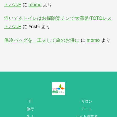
トパルF
に
momo
より
浮いてるトイレはお掃除楽チンで大満足/TOTOレス
トパルF
に
Yoshi
より
保冷バッグを一工夫して旅のお供に
に
momo
より
IT
サロン
旅行
アート
生活
サイト運営者