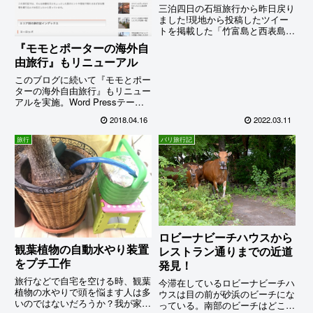
三泊四日の石垣旅行から昨日戻り
ました!現地から投稿したツイー
トを掲載した「竹富島と西表島を
目指して石垣島へ」(本文の下の
『モモとポーターの海外自
方に記載あり)はほとんど見ても
由旅行』もリニューアル
らえなかったようでコメントゼロ
なので(悲)、ここで改めてご紹介
このブログに続いて『モモとポー
したい。今のところ石垣島のミ...
ターの海外自由旅行』もリニュー
アルを実施。Word Pressテーマ
には、すまはぴ同様Xeory Base
2018.04.16
2022.03.11
を使用。例によって全ページに
moreタグを入れたり…
旅行
バリ旅行記
ロビーナビーチハウスから
観葉植物の自動水やり装置
レストラン通りまでの近道
をプチ工作
発見！
旅行などで自宅を空ける時、観葉
今滞在しているロビーナビーチハ
植物の水やりで頭を悩ます人は多
ウスは目の前が砂浜のビーチにな
いのではないだろうか？我が家の
っている。南部のビーチはどこで